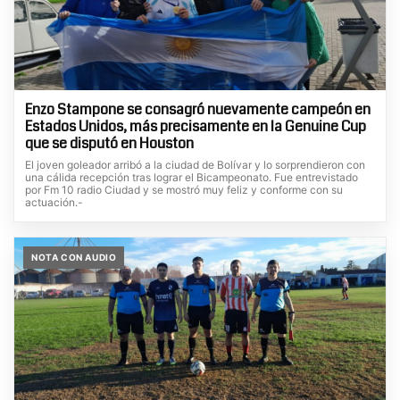
Enzo Stampone se consagró nuevamente campeón en
Estados Unidos, más precisamente en la Genuine Cup
que se disputó en Houston
El joven goleador arribó a la ciudad de Bolívar y lo sorprendieron con
una cálida recepción tras lograr el Bicampeonato. Fue entrevistado
por Fm 10 radio Ciudad y se mostró muy feliz y conforme con su
actuación.-
NOTA CON AUDIO