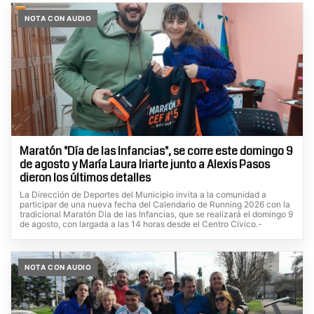
NOTA CON AUDIO
Maratón "Día de las Infancias", se corre este domingo 9
de agosto y María Laura Iriarte junto a Alexis Pasos
dieron los últimos detalles
La Dirección de Deportes del Municipio invita a la comunidad a
participar de una nueva fecha del Calendario de Running 2026 con la
tradicional Maratón Día de las Infancias, que se realizará el domingo 9
de agosto, con largada a las 14 horas desde el Centro Cívico.-
NOTA CON AUDIO