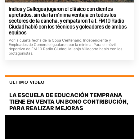
Indios y Gallegos jugaron el clásico con dientes
apretados, sin dar la mínima ventaja en todos los
sectores de la cancha, y empataron 1 a 1. FM 10 Radio
Ciudad habló con los técnicos y goleadores de ambos
equipos
Por la cuarta fecha de la Copa Centenario, Independiente y
Empleados de Comercio igualaron por la mínima. Para el móvil
deportivo de FM 10 Radio Ciudad, Milanjo Villacorta habló con los
protagonistas.
ULTIMO VIDEO