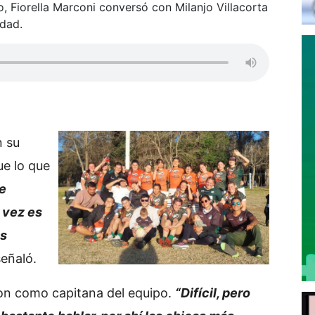
, Fiorella Marconi conversó con Milanjo Villacorta
udad.
n su
ue lo que
te
 vez es
as
señaló.
eron como capitana del equipo.
“Difícil, pero