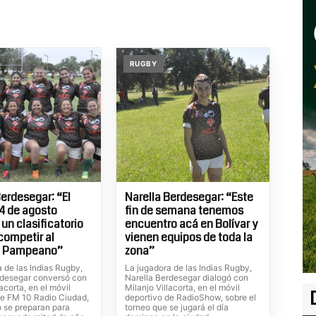
RUGBY
Berdesegar: “El
Narella Berdesegar: “Este
4 de agosto
fin de semana tenemos
un clasificatorio
encuentro acá en Bolívar y
 competir al
vienen equipos de toda la
l Pampeano”
zona”
 de las Indias Rugby,
La jugadora de las Indias Rugby,
rdesegar conversó con
Narella Berdesegar dialogó con
lacorta, en el móvil
Milanjo Villacorta, en el móvil
de FM 10 Radio Ciudad,
deportivo de RadioShow, sobre el
 se preparan para
torneo que se jugará el día