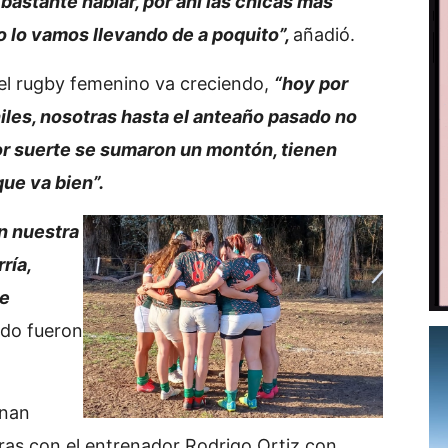
bastante hablar, por ahí las chicas más
o lo vamos llevando de a poquito”,
añadió.
 el rugby femenino va creciendo,
“hoy por
les, nosotras hasta el anteaño pasado no
or suerte se sumaron un montón, tienen
ue va bien”.
en nuestra
ría,
ue
do fueron
enan
oras con el entrenador Rodrigo Ortiz con