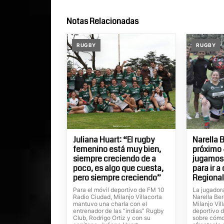
Notas Relacionadas
RUGBY
RUGBY
Juliana Huart: “El rugby
Narella 
femenino está muy bien,
próximo 
siempre creciendo de a
jugamos 
poco, es algo que cuesta,
para ir a
pero siempre creciendo”
Regiona
Para el móvil deportivo de FM 10
La jugadora
Radio Ciudad, Milanjo Villacorta
Narella Be
mantuvo una charla con el
Milanjo Vil
entrenador de las “indias” Rugby
deportivo 
Club, Rodrigo Ortiz y con su
sobre cómo