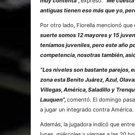
muy contenta”,
expresó.
“Me cuesta 
antiguas tienen eso más que yo, per
Por otro lado, Fiorella mencionó que
suerte somos 12 mayores y 15 juveni
teníamos juveniles, pero este año p
competencia, nosotras también, asiq
“Los niveles son bastante parejos, 
zona esta Benito Juárez, Azul, Olavar
Villegas, América, Saladillo y Trenq
Lauquen”,
comentó. El domingo pasa
a jugar un integrado contra América.
Además, la jugadora indicó que entr
lunes, miércoles y viernes a las 20 h