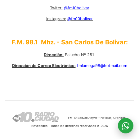
Twiter:
@fm10bolivar
Instagram:
@fm10bolivar
F.M. 98.1 Mhz. - San Carlos De Bolívar:
Dirección:
Falucho Nº 251
Dirección de Correo Electrónico:
fmlamega98@hotmail.com
FM 10 Bol&iacute;var - Noticias, Cronicas,
Novedades - Todos los derechos reservados © 2026