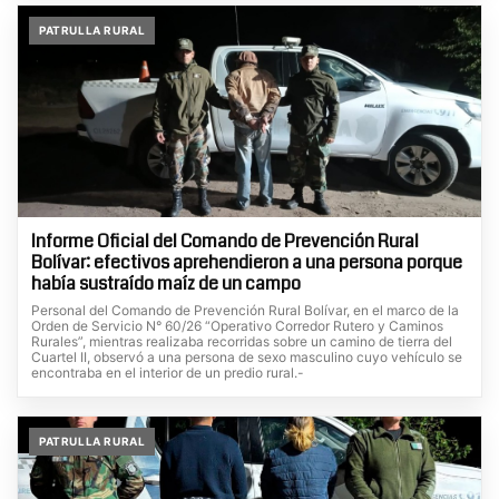
PATRULLA RURAL
Informe Oficial del Comando de Prevención Rural
Bolívar: efectivos aprehendieron a una persona porque
había sustraído maíz de un campo
Personal del Comando de Prevención Rural Bolívar, en el marco de la
Orden de Servicio N° 60/26 “Operativo Corredor Rutero y Caminos
Rurales”, mientras realizaba recorridas sobre un camino de tierra del
Cuartel II, observó a una persona de sexo masculino cuyo vehículo se
encontraba en el interior de un predio rural.-
PATRULLA RURAL