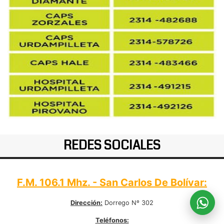
REDES SOCIALES
F.M. 106.1 Mhz. - San Carlos De Bolívar:
Dirección:
Dorrego Nº 302
Teléfonos: