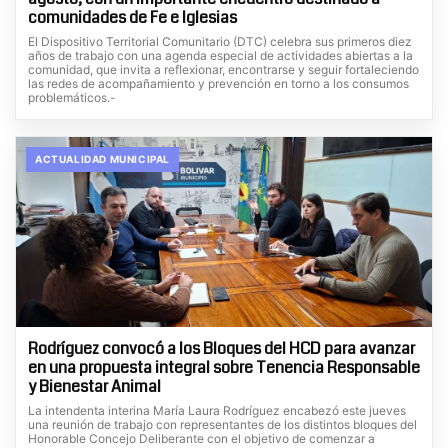
comunidades de Fe e Iglesias
El Dispositivo Territorial Comunitario (DTC) celebra sus primeros diez
años de trabajo con una agenda especial de actividades abiertas a la
comunidad, que invita a reflexionar, encontrarse y seguir fortaleciendo
las redes de acompañamiento y prevención en torno a los consumos
problemáticos.-
ACTUALIDAD MUNICIPAL
Rodríguez convocó a los Bloques del HCD para avanzar
en una propuesta integral sobre Tenencia Responsable
y Bienestar Animal
La intendenta interina María Laura Rodríguez encabezó este jueves
una reunión de trabajo con representantes de los distintos bloques del
Honorable Concejo Deliberante con el objetivo de comenzar a