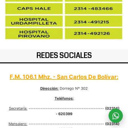
REDES SOCIALES
F.M. 106.1 Mhz. - San Carlos De Bolívar:
Dirección:
Dorrego Nº 302
Teléfonos:
Secretaría:
--------------------------------------------
(02314)
- 620399
Mensajero:
--------------------------------------------
(02314)