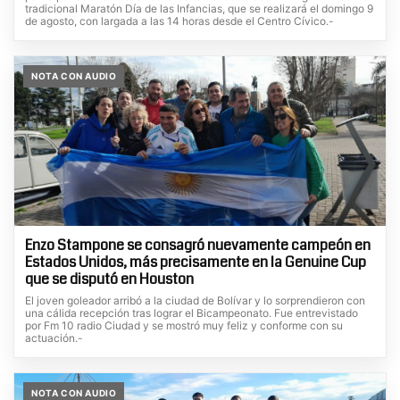
tradicional Maratón Día de las Infancias, que se realizará el domingo 9
de agosto, con largada a las 14 horas desde el Centro Cívico.-
NOTA CON AUDIO
Enzo Stampone se consagró nuevamente campeón en
Estados Unidos, más precisamente en la Genuine Cup
que se disputó en Houston
El joven goleador arribó a la ciudad de Bolívar y lo sorprendieron con
una cálida recepción tras lograr el Bicampeonato. Fue entrevistado
por Fm 10 radio Ciudad y se mostró muy feliz y conforme con su
actuación.-
NOTA CON AUDIO