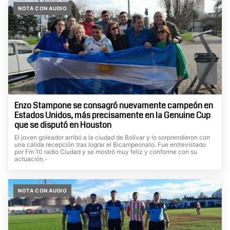
NOTA CON AUDIO
Enzo Stampone se consagró nuevamente campeón en
Estados Unidos, más precisamente en la Genuine Cup
que se disputó en Houston
El joven goleador arribó a la ciudad de Bolívar y lo sorprendieron con
una cálida recepción tras lograr el Bicampeonato. Fue entrevistado
por Fm 10 radio Ciudad y se mostró muy feliz y conforme con su
actuación.-
NOTA CON AUDIO