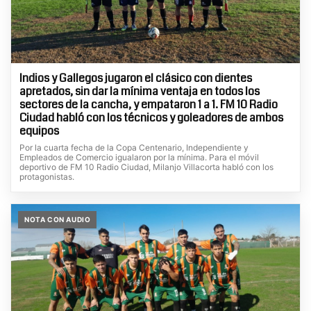
Indios y Gallegos jugaron el clásico con dientes
apretados, sin dar la mínima ventaja en todos los
sectores de la cancha, y empataron 1 a 1. FM 10 Radio
Ciudad habló con los técnicos y goleadores de ambos
equipos
Por la cuarta fecha de la Copa Centenario, Independiente y
Empleados de Comercio igualaron por la mínima. Para el móvil
deportivo de FM 10 Radio Ciudad, Milanjo Villacorta habló con los
protagonistas.
NOTA CON AUDIO