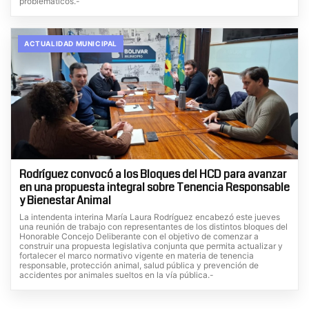
problemáticos.-
ACTUALIDAD MUNICIPAL
Rodríguez convocó a los Bloques del HCD para avanzar
en una propuesta integral sobre Tenencia Responsable
y Bienestar Animal
La intendenta interina María Laura Rodríguez encabezó este jueves
una reunión de trabajo con representantes de los distintos bloques del
Honorable Concejo Deliberante con el objetivo de comenzar a
construir una propuesta legislativa conjunta que permita actualizar y
fortalecer el marco normativo vigente en materia de tenencia
responsable, protección animal, salud pública y prevención de
accidentes por animales sueltos en la vía pública.-