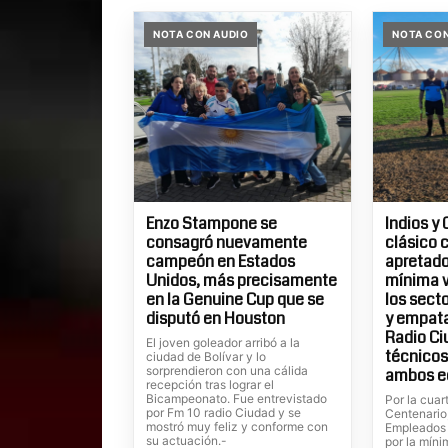
NOTA CON AUDIO
NOTA CON
Enzo Stampone se
Indios y 
consagró nuevamente
clásico 
campeón en Estados
apretados
Unidos, más precisamente
mínima v
en la Genuine Cup que se
los sect
disputó en Houston
y empatar
Radio Ci
El joven goleador arribó a la
técnicos
ciudad de Bolívar y lo
sorprendieron con una cálida
ambos e
recepción tras lograr el
Bicampeonato. Fue entrevistado
Por la cuar
por Fm 10 radio Ciudad y se
Centenario
mostró muy feliz y conforme con
Empleados 
su actuación.-
por la míni