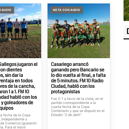
 AUDIO
NOTA CON AUDIO
Gallegos jugaron el
Casariego arrancó
con dientes
ganando pero Bancario se
, sin dar la
lo dio vuelta al final, a falta
entaja en todos
de 5 minutos. FM 10 Radio
ores de la cancha,
Ciudad, habló con los
on 1 a 1. FM 10
protagonistas
udad habló con los
Fue 2-1 a favor de la visita, en el
 y goleadores de
partido correspondiente a la
cuarta fecha de la Copa
quipos
Centenario y que se disputó en el
Estadio "2 de abril".
ta fecha de la Copa
, Independiente y
de Comercio igualaron
ma. Para el móvil