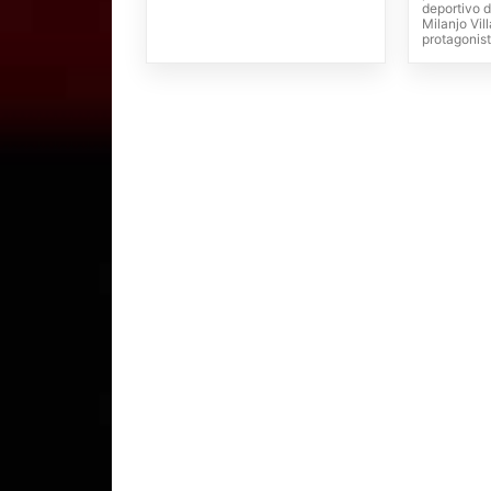
deportivo 
Milanjo Vil
protagonist