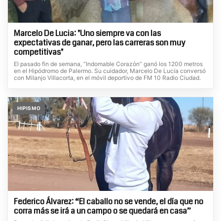
Marcelo De Lucia: "Uno siempre va con las
expectativas de ganar, pero las carreras son muy
competitivas"
El pasado fin de semana, “Indomable Corazón” ganó los 1200 metros
en el Hipódromo de Palermo. Su cuidador, Marcelo De Lucía conversó
con Milanjo Villacorta, en el móvil deportivo de FM 10 Radio Ciudad.
HIPISMO
Federico Álvarez: “El caballo no se vende, el día que no
corra más se irá a un campo o se quedará en casa”