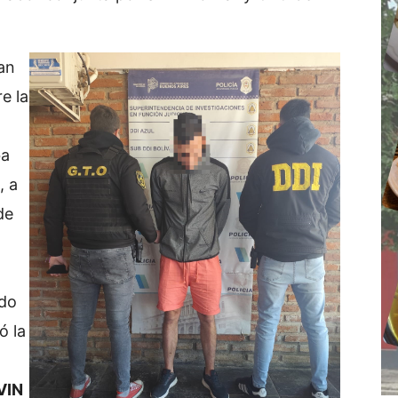
an
e la
ba
, a
de
ado
ó la
VIN