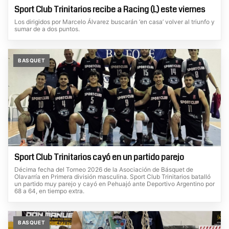
Sport Club Trinitarios recibe a Racing (L) este viernes
Los dirigidos por Marcelo Álvarez buscarán ‘en casa’ volver al triunfo y
sumar de a dos puntos.
BASQUET
Sport Club Trinitarios cayó en un partido parejo
Décima fecha del Torneo 2026 de la Asociación de Básquet de
Olavarría en Primera división masculina. Sport Club Trinitarios batalló
un partido muy parejo y cayó en Pehuajó ante Deportivo Argentino por
68 a 64, en tiempo extra.
BASQUET