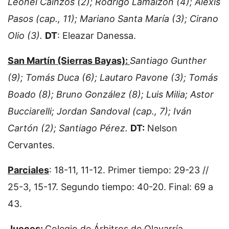
Leonel Cainzos (2); Rodrigo Lamaizon (4); Alexis
Pasos (cap., 11); Mariano Santa María (3); Cirano
Olio (3).
DT
: Eleazar Danessa.
San Martín (Sierras Bayas):
Santiago Gunther
(9); Tomás Duca (6); Lautaro Pavone (3); Tomás
Boado (8); Bruno González (8); Luis Milia; Astor
Bucciarelli; Jordan Sandoval (cap., 7); Iván
Cartón (2); Santiago Pérez.
DT:
Nelson
Cervantes.
Parciales
: 18-11, 11-12. Primer tiempo: 29-23 //
25-3, 15-17. Segundo tiempo: 40-20. Final: 69 a
43.
Jueces:
Colegio de Árbitros de Olavarría.