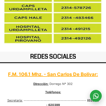
REDES SOCIALES
F.M. 106.1 Mhz. - San Carlos De Bolívar:
Dirección:
Dorrego Nº 302
Teléfonos:
Secretaría:
--------------------------------------------
(02314)
- 620399