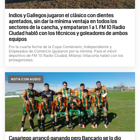
Indios y Gallegos jugaron el clásico con dientes
apretados, sin dar la mínima ventaja en todos los
sectores de la cancha, y empataron 1 a 1. FM 10 Radio
Ciudad habló con los técnicos y goleadores de ambos
equipos
Por la cuarta fecha de la Copa Centenario, Independiente y
Empleados de Comercio igualaron por la mínima. Para el móvil
deportivo de FM 10 Radio Ciudad, Milanjo Villacorta habló con los
protagonistas.
NOTA CON AUDIO
Casariego arrancó ganando pero Bancario se lo dio