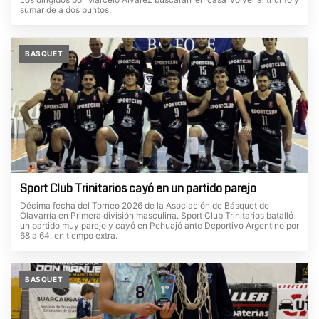
sumar de a dos puntos.
BASQUET
Sport Club Trinitarios cayó en un partido parejo
Décima fecha del Torneo 2026 de la Asociación de Básquet de
Olavarría en Primera división masculina. Sport Club Trinitarios batalló
un partido muy parejo y cayó en Pehuajó ante Deportivo Argentino por
68 a 64, en tiempo extra.
BASQUET