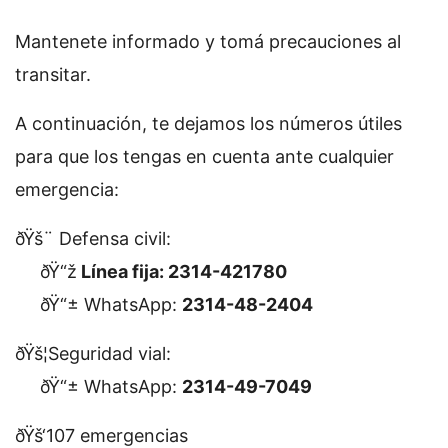
Mantenete informado y tomá precauciones al
transitar.
A continuación, te dejamos los números útiles
para que los tengas en cuenta ante cualquier
emergencia:
ðŸš¨ Defensa civil:
ðŸ“ž
Línea fija: 2314-421780
ðŸ“± WhatsApp:
2314-48-2404
ðŸš¦Seguridad vial:
ðŸ“± WhatsApp:
2314-49-7049
ðŸš‘107 emergencias