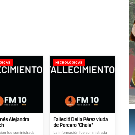
GICAS
NECROLÓGICAS
Inés Alejandra
Falleció Delia Pérez viuda
ch
de Porcaro "Chola"
ción fue suministrada
La información fue suministrada