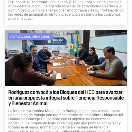
El Dispositivo Territorial Comunitario (DTC) celebra sus primeros diez
años de trabajo con una agenda especial de actividades abiertas a la
comunidad, que invita a reflexionar, encontrarse y seguir fortaleciendo
las redes de acompañamiento y prevención en torno a los consumos
problemáticos.-
ACTUALIDAD MUNICIPAL
Rodríguez convocó a los Bloques del HCD para avanzar
en una propuesta integral sobre Tenencia Responsable
y Bienestar Animal
La intendenta interina María Laura Rodríguez encabezó este jueves
una reunión de trabajo con representantes de los distintos bloques del
Honorable Concejo Deliberante con el objetivo de comenzar a
construir una propuesta legislativa conjunta que permita actualizar y
fortalecer el marco normativo vigente en materia de tenencia
responsable, protección animal, salud pública y prevención de