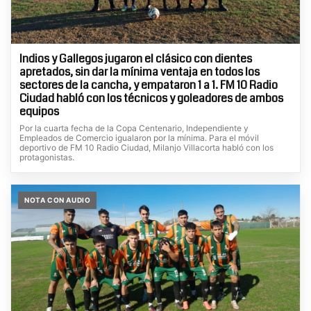
Indios y Gallegos jugaron el clásico con dientes
apretados, sin dar la mínima ventaja en todos los
sectores de la cancha, y empataron 1 a 1. FM 10 Radio
Ciudad habló con los técnicos y goleadores de ambos
equipos
Por la cuarta fecha de la Copa Centenario, Independiente y
Empleados de Comercio igualaron por la mínima. Para el móvil
deportivo de FM 10 Radio Ciudad, Milanjo Villacorta habló con los
protagonistas.
NOTA CON AUDIO