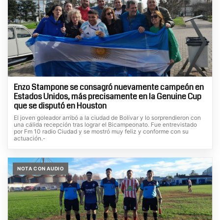
Enzo Stampone se consagró nuevamente campeón en
Estados Unidos, más precisamente en la Genuine Cup
que se disputó en Houston
El joven goleador arribó a la ciudad de Bolívar y lo sorprendieron con
una cálida recepción tras lograr el Bicampeonato. Fue entrevistado
por Fm 10 radio Ciudad y se mostró muy feliz y conforme con su
actuación.-
NOTA CON AUDIO