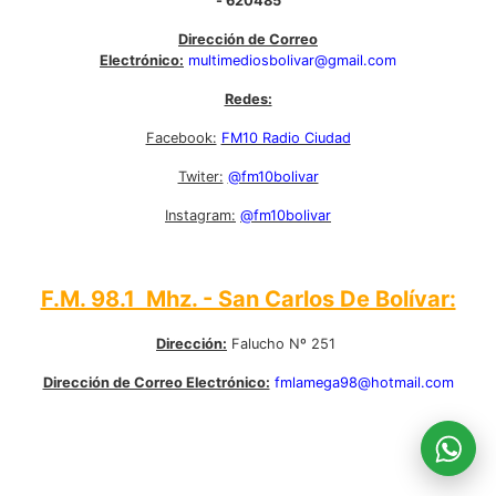
- 620485
Dirección de Correo
Electrónico:
multimediosbolivar@gmail.com
Redes:
Facebook:
FM10 Radio Ciudad
Twiter:
@fm10bolivar
Instagram:
@fm10bolivar
F.M. 98.1 Mhz. - San Carlos De Bolívar:
Dirección:
Falucho Nº 251
Dirección de Correo Electrónico:
fmlamega98@hotmail.com