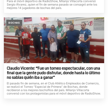
Para el móvil deportivo de RadioShow, Milanjo Villacorta conversó
Sergio Álvarez, quien el fin de semana pasado se consagró ante los
mejores 14 jugadores de bochas del país.
BOCHAS
Claudio Vicente: “Fue un torneo espectacular, con una
final que la gente pudo disfrutar, donde hasta lo último
no sabías quién iba a ganar”
El pasado fin de semana, en el Club Atlético Empleados de Comercio,
se realizó el Torneo “Especial de Primera” de Bochas, donde
recibieron a los mejores bochofilos del país. Milanjo Villacorta
conversó con los protagonistas para el móvil deportivo de RadioShow.