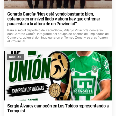
Gerardo García: "Nos está yendo bastante bien,
estamos en un nivel lindo y ahora hay que entrenar
para estar a la altura de un Provincial”
Para el móvil deportivo de RadioShow, Milanjo Villacorta conversó
con Gerardo García, integrante del equipo de bochas de Empleados de
Comercio, quien el domingo ganaron el Torneo Zonal y se clasificaron
al Provincial.
BOCHAS
Sergio Álvarez campeón en Los Toldos representando a
Tornquist