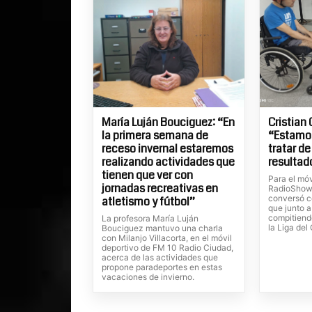
María Luján Bouciguez: “En
Cristian 
la primera semana de
“Estamo
receso invernal estaremos
tratar de
realizando actividades que
resultad
tienen que ver con
Para el móv
jornadas recreativas en
RadioShow,
conversó co
atletismo y fútbol”
que junto a
compitiend
La profesora María Luján
la Liga del
Bouciguez mantuvo una charla
con Milanjo Villacorta, en el móvil
deportivo de FM 10 Radio Ciudad,
acerca de las actividades que
propone paradeportes en estas
vacaciones de invierno.