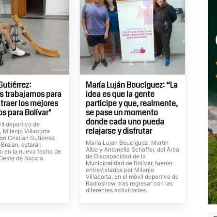
Gutiérrez:
María Luján Boucíguez: “La
s trabajamos para
idea es que la gente
 traer los mejores
participe y que, realmente,
os para Bolívar"
se pase un momento
donde cada uno pueda
il deportivo de
relajarse y disfrutar
 Milanjo Villacorta
n Cristian Gutiérrez,
María Lujan Boucíguez, Martín
 Braian, estarán
Albo y Antonella Schaffer, del Área
o en la nueva fecha de
de Discapacidad de la
 Oeste de Boccia.
Municipalidad de Bolívar, fueron
entrevistados por Milanjo
Villacorta, en el móvil deportivo de
Radioshow, tras regresar con las
diferentes actividades.