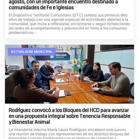
agosto, con un importante encuentro destinado a
comunidades de Fe e Iglesias
El Dispositivo Territorial Comunitario (DTC) celebra sus primeros diez
años de trabajo con una agenda especial de actividades abiertas a la
comunidad, que invita a reflexionar, encontrarse y seguir fortaleciendo
las redes de acompañamiento y prevención en torno a los consumos
problemáticos.-
ACTUALIDAD MUNICIPAL
Rodríguez convocó a los Bloques del HCD para avanzar
en una propuesta integral sobre Tenencia Responsable
y Bienestar Animal
La intendenta interina María Laura Rodríguez encabezó este jueves
una reunión de trabajo con representantes de los distintos bloques del
Honorable Concejo Deliberante con el objetivo de comenzar a