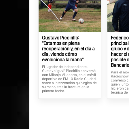
Gustavo Piccirillo:
Federico
"Estamos en plena
principa
recuperación y, en el día a
grupo y 
día, viendo cómo
hacer el
evoluciona la mano"
posible 
Bancario
El jugador de Independiente,
Gustavo 'guvi' Piccirillo conversó
Para el móv
con Milanjo Villacorta, en el móvil
Radioshow, 
deportivo de FM 10 Radio Ciudad,
conversó c
sobre a intervención quirúrgica de
quien junto
su mano, tras la fractura en la
hicieron ca
primera fecha.
técnica de