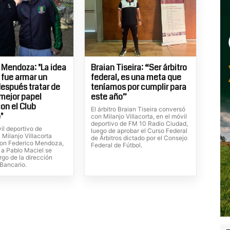
 Mendoza: "La idea
Braian Tiseira: “Ser árbitro
l fue armar un
federal, es una meta que
después tratar de
teníamos por cumplir para
 mejor papel
este año”
con el Club
El árbitro Braian Tiseira conversó
"
con Milanjo Villacorta, en el móvil
deportivo de FM 10 Radio Ciudad,
il deportivo de
luego de aprobar el Curso Federal
Milanjo Villacorta
de Árbitros dictado por el Consejo
on Federico Mendoza,
Federal de Fútbol.
 a Pablo Maciel se
rgo de la dirección
 Bancario.