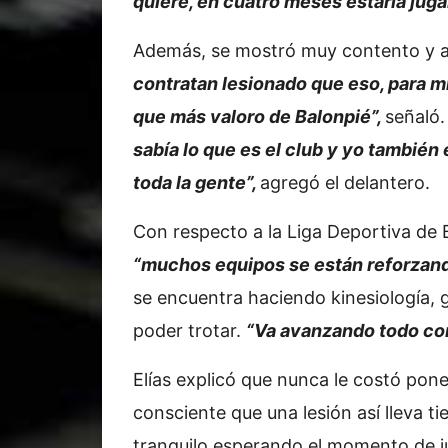
quiere, en cuatro meses estaría jug
Además, se mostró muy contento y a
contratan lesionado que eso, para mí
que más valoro de Balonpié”,
señaló
sabía lo que es el club y yo también
toda la gente”,
agregó el delantero.
Con respecto a la Liga Deportiva de B
“muchos equipos se están reforzando, 
se encuentra haciendo kinesiología,
poder trotar.
“Va avanzando todo co
Elías explicó que nunca le costó pon
consciente que una lesión así lleva t
tranquilo esperando el momento de j