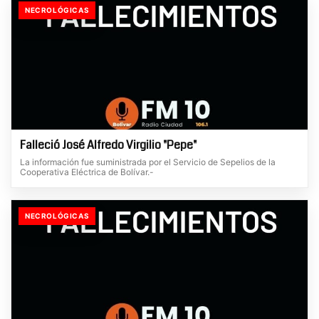
NECROLÓGICAS
Falleció José Alfredo Virgilio "Pepe"
La información fue suministrada por el Servicio de Sepelios de la
Cooperativa Eléctrica de Bolívar.-
NECROLÓGICAS