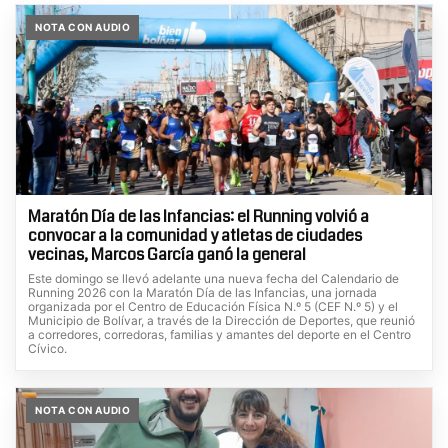
NOTA CON AUDIO
Maratón Día de las Infancias: el Running volvió a
convocar a la comunidad y atletas de ciudades
vecinas, Marcos García ganó la general
Este domingo se llevó adelante una nueva fecha del Calendario de
Running 2026 con la Maratón Día de las Infancias, una jornada
organizada por el Centro de Educación Física N.º 5 (CEF N.º 5) y el
Municipio de Bolívar, a través de la Dirección de Deportes, que reunió
a corredores, corredoras, familias y amantes del deporte en el Centro
Cívico.
NOTA CON AUDIO