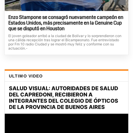
Enzo Stampone se consagró nuevamente campeón en
Estados Unidos, más precisamente en la Genuine Cup
que se disputó en Houston
El joven goleador arribó a la ciudad de Bolívar y lo sorprendieron con
una cálida recepción tras lograr el Bicampeonato. Fue entrevistado
por Fm 10 radio Ciudad y se mostró muy feliz y conforme con su
actuación.-
ULTIMO VIDEO