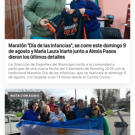
Maratón "Día de las Infancias", se corre este domingo 9
de agosto y María Laura Iriarte junto a Alexis Pasos
dieron los últimos detalles
La Dirección de Deportes del Municipio invita a la comunidad a
participar de una nueva fecha del Calendario de Running 2026 con la
tradicional Maratón Día de las Infancias, que se realizará el domingo 9
de agosto, con largada a las 14 horas desde el Centro Cívico.-
NOTA CON AUDIO