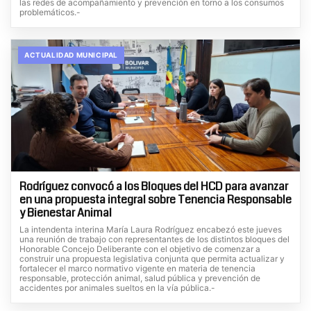
las redes de acompañamiento y prevención en torno a los consumos
problemáticos.-
ACTUALIDAD MUNICIPAL
Rodríguez convocó a los Bloques del HCD para avanzar
en una propuesta integral sobre Tenencia Responsable
y Bienestar Animal
La intendenta interina María Laura Rodríguez encabezó este jueves
una reunión de trabajo con representantes de los distintos bloques del
Honorable Concejo Deliberante con el objetivo de comenzar a
construir una propuesta legislativa conjunta que permita actualizar y
fortalecer el marco normativo vigente en materia de tenencia
responsable, protección animal, salud pública y prevención de
accidentes por animales sueltos en la vía pública.-