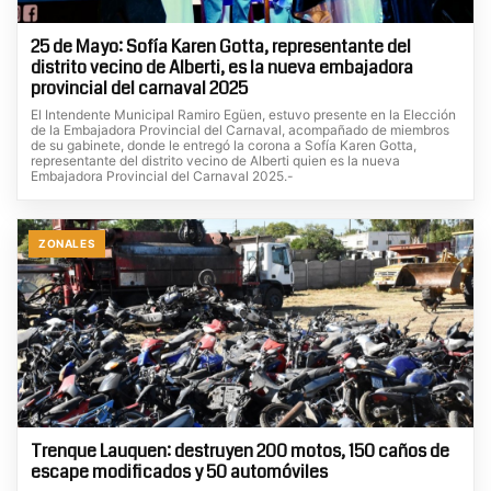
25 de Mayo: Sofía Karen Gotta, representante del
distrito vecino de Alberti, es la nueva embajadora
provincial del carnaval 2025
El Intendente Municipal Ramiro Egüen, estuvo presente en la Elección
de la Embajadora Provincial del Carnaval, acompañado de miembros
de su gabinete, donde le entregó la corona a Sofía Karen Gotta,
representante del distrito vecino de Alberti quien es la nueva
Embajadora Provincial del Carnaval 2025.-
ZONALES
Trenque Lauquen: destruyen 200 motos, 150 caños de
escape modificados y 50 automóviles