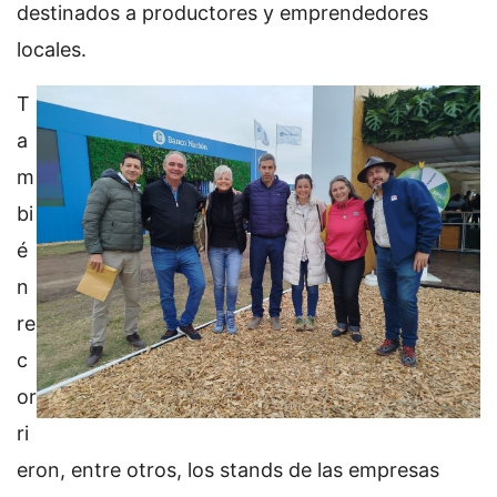
destinados a productores y emprendedores
locales.
T
a
m
bi
é
n
re
c
or
ri
eron, entre otros, los stands de las empresas