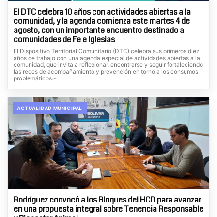
El DTC celebra 10 años con actividades abiertas a la
comunidad, y la agenda comienza este martes 4 de
agosto, con un importante encuentro destinado a
comunidades de Fe e Iglesias
El Dispositivo Territorial Comunitario (DTC) celebra sus primeros diez
años de trabajo con una agenda especial de actividades abiertas a la
comunidad, que invita a reflexionar, encontrarse y seguir fortaleciendo
las redes de acompañamiento y prevención en torno a los consumos
problemáticos.-
ACTUALIDAD MUNICIPAL
Rodríguez convocó a los Bloques del HCD para avanzar
en una propuesta integral sobre Tenencia Responsable