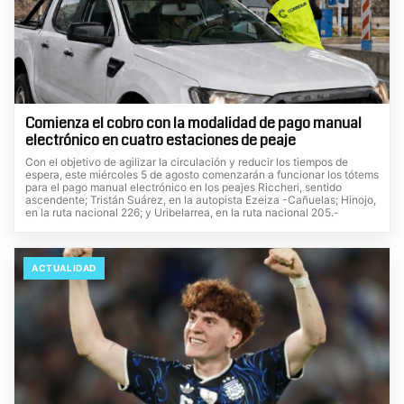
Comienza el cobro con la modalidad de pago manual
electrónico en cuatro estaciones de peaje
Con el objetivo de agilizar la circulación y reducir los tiempos de
espera, este miércoles 5 de agosto comenzarán a funcionar los tótems
para el pago manual electrónico en los peajes Riccheri, sentido
ascendente; Tristán Suárez, en la autopista Ezeiza -Cañuelas; Hinojo,
en la ruta nacional 226; y Uribelarrea, en la ruta nacional 205.-
ACTUALIDAD