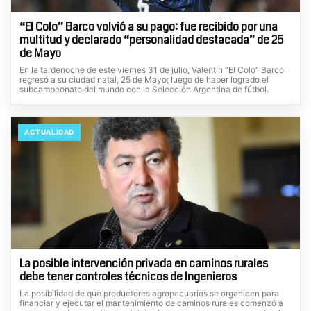
“El Colo” Barco volvió a su pago: fue recibido por una
multitud y declarado “personalidad destacada” de 25
de Mayo
En la tardenoche de este viernes 31 de julio, Valentín “El Colo” Barco
regresó a su ciudad natal, 25 de Mayo; luego de haber logrado el
subcampeonato del mundo con la Selección Argentina de fútbol.
ACTUALIDAD
La posible intervención privada en caminos rurales
debe tener controles técnicos de Ingenieros
La posibilidad de que productores agropecuarios se organicen para
financiar y ejecutar el mantenimiento de caminos rurales comenzó a