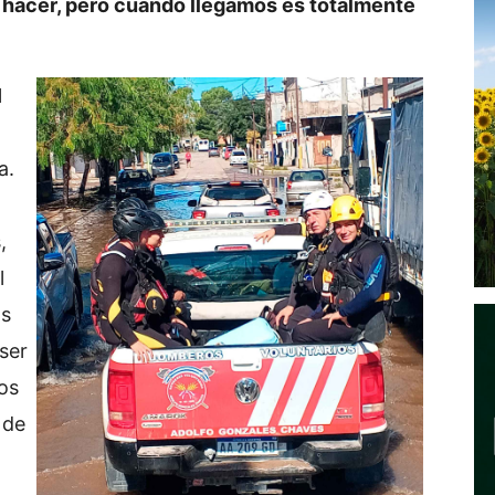
 hacer, pero cuando llegamos es totalmente
l
a.
,
l
os
ser
os
 de