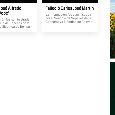
José Alfredo
Falleció Carlos José Martín
"Pepe"
La información fue suministrada
por el Servicio de Sepelios de la
ción fue suministrada
Cooperativa Eléctrica de Bolívar.-
icio de Sepelios de la
 Eléctrica de Bolívar.-