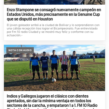
Enzo Stampone se consagró nuevamente campeón en
Estados Unidos, más precisamente en la Genuine Cup
que se disputó en Houston
El joven goleador arribó a la ciudad de Bolívar y lo sorprendieron con
una cálida recepción tras lograr el Bicampeonato. Fue entrevistado
por Fm 10 radio Ciudad y se mostró muy feliz y conforme con su
actuación.-
NOTA CON AUDIO
Indios y Gallegos jugaron el clásico con dientes
apretados, sin dar la mínima ventaja en todos los
sectores de la cancha, y empataron 1 a 1. FM 10 Radio