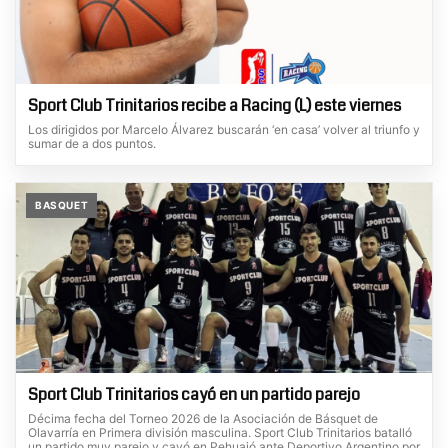
Sport Club Trinitarios recibe a Racing (L) este viernes
Los dirigidos por Marcelo Álvarez buscarán ‘en casa’ volver al triunfo y
sumar de a dos puntos.
BASQUET
Sport Club Trinitarios cayó en un partido parejo
Décima fecha del Torneo 2026 de la Asociación de Básquet de
Olavarría en Primera división masculina. Sport Club Trinitarios batalló
un partido muy parejo y cayó en Pehuajó ante Deportivo Argentino por