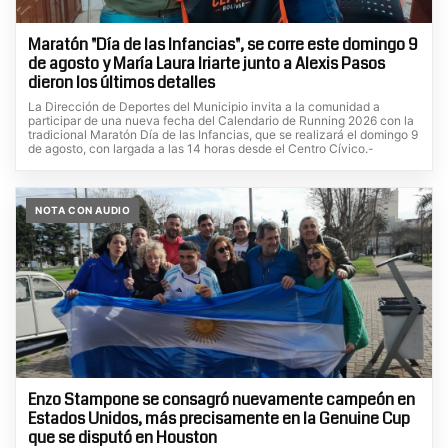
Maratón "Día de las Infancias", se corre este domingo 9
de agosto y María Laura Iriarte junto a Alexis Pasos
dieron los últimos detalles
La Dirección de Deportes del Municipio invita a la comunidad a
participar de una nueva fecha del Calendario de Running 2026 con la
tradicional Maratón Día de las Infancias, que se realizará el domingo 9
de agosto, con largada a las 14 horas desde el Centro Cívico.-
NOTA CON AUDIO
Enzo Stampone se consagró nuevamente campeón en
Estados Unidos, más precisamente en la Genuine Cup
que se disputó en Houston