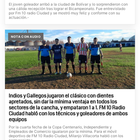
El joven goleador arribó a la ciudad de Bolívar y lo sorprendieron con
una cálida recepción tras lograr el Bicampeonato. Fue entrevistado
por Fm 10 radio Ciudad y se mostró muy feliz y conforme con su
actuación.-
NOTA CON AUDIO
Indios y Gallegos jugaron el clásico con dientes
apretados, sin dar la mínima ventaja en todos los
sectores de la cancha, y empataron 1 a 1. FM 10 Radio
Ciudad habló con los técnicos y goleadores de ambos
equipos
Por la cuarta fecha de la Copa Centenario, Independiente y
Empleados de Comercio igualaron por la mínima. Para el móvil
deportivo de FM 10 Radio Ciudad, Milanjo Villacorta habló con los