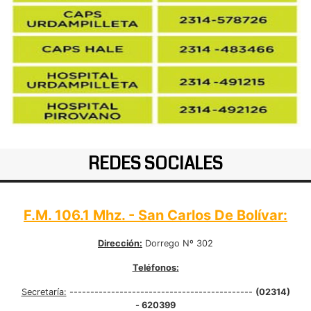
REDES SOCIALES
F.M. 106.1 Mhz. - San Carlos De Bolívar:
Dirección:
Dorrego Nº 302
Teléfonos:
Secretaría:
--------------------------------------------
(02314)
- 620399