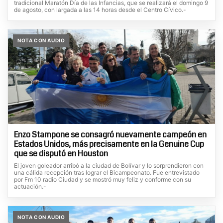
tradicional Maratón Día de las Infancias, que se realizará el domingo 9
de agosto, con largada a las 14 horas desde el Centro Cívico.-
NOTA CON AUDIO
Enzo Stampone se consagró nuevamente campeón en
Estados Unidos, más precisamente en la Genuine Cup
que se disputó en Houston
El joven goleador arribó a la ciudad de Bolívar y lo sorprendieron con
una cálida recepción tras lograr el Bicampeonato. Fue entrevistado
por Fm 10 radio Ciudad y se mostró muy feliz y conforme con su
actuación.-
NOTA CON AUDIO