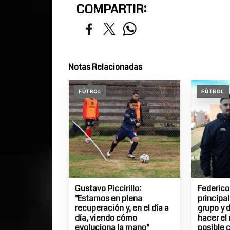
COMPARTIR:
Notas Relacionadas
FÚTBOL
FÚTBOL
Gustavo Piccirillo:
Federico
"Estamos en plena
principa
recuperación y, en el día a
grupo y 
día, viendo cómo
hacer el
evoluciona la mano"
posible 