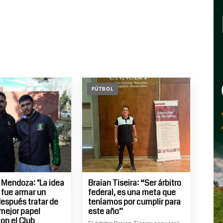
FÚTBOL
 Mendoza: "La idea
Braian Tiseira: “Ser árbitro
l fue armar un
federal, es una meta que
después tratar de
teníamos por cumplir para
 mejor papel
este año”
con el Club