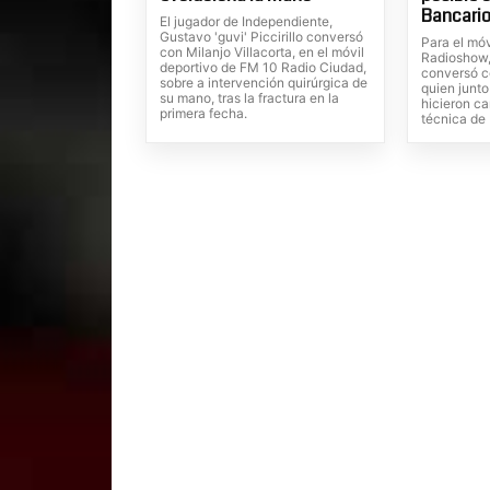
Bancario
El jugador de Independiente,
Gustavo 'guvi' Piccirillo conversó
Para el móv
con Milanjo Villacorta, en el móvil
Radioshow, 
deportivo de FM 10 Radio Ciudad,
conversó c
sobre a intervención quirúrgica de
quien junto
su mano, tras la fractura en la
hicieron ca
primera fecha.
técnica de