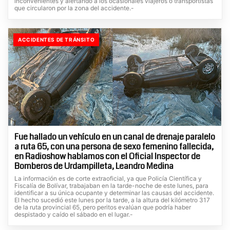
inconvenientes y alertando a los ocasionales viajeros o transportistas
que circularon por la zona del accidente.-
ACCIDENTES DE TRÁNSITO
Fue hallado un vehículo en un canal de drenaje paralelo
a ruta 65, con una persona de sexo femenino fallecida,
en Radioshow hablamos con el Oficial Inspector de
Bomberos de Urdampilleta, Leandro Medina
La información es de corte extraoficial, ya que Policía Científica y
Fiscalía de Bolívar, trabajaban en la tarde-noche de este lunes, para
identificar a su única ocupante y determinar las causas del accidente.
El hecho sucedió este lunes por la tarde, a la altura del kilómetro 317
de la ruta provincial 65, pero peritos evalúan que podría haber
despistado y caído el sábado en el lugar.-