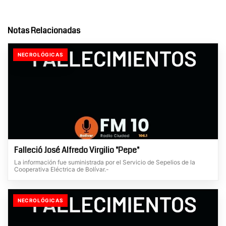
Notas Relacionadas
NECROLÓGICAS
Falleció José Alfredo Virgilio "Pepe"
La información fue suministrada por el Servicio de Sepelios de la
Cooperativa Eléctrica de Bolívar.-
NECROLÓGICAS