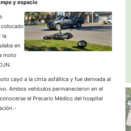
empo y espacio
e
 colocado
 la
culaba en
na moto
DJN.
oto cayó a la cinta asfáltica y fue derivada al
tivo. Ambos vehículos permanecieron en el
a conocerse el Precario Médico del hospital
ación.-