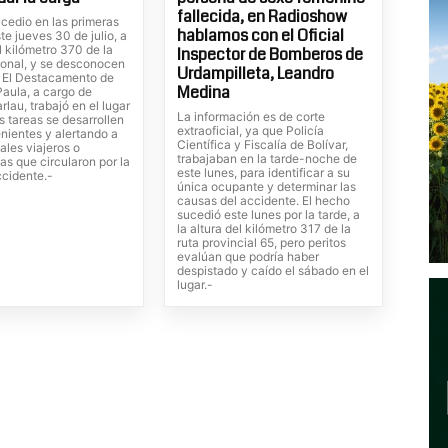
fallecida, en Radioshow
cedio en las primeras
hablamos con el Oficial
te jueves 30 de julio, a
el kilómetro 370 de la
Inspector de Bomberos de
ional, y se desconocen
Urdampilleta, Leandro
. El Destacamento de
Medina
Paula, a cargo de
rlau, trabajó en el lugar
La información es de corte
s tareas se desarrollen
extraoficial, ya que Policía
nientes y alertando a
Científica y Fiscalía de Bolívar,
ales viajeros o
trabajaban en la tarde-noche de
tas que circularon por la
este lunes, para identificar a su
ccidente.-
única ocupante y determinar las
causas del accidente. El hecho
sucedió este lunes por la tarde, a
la altura del kilómetro 317 de la
ruta provincial 65, pero peritos
evalúan que podría haber
despistado y caído el sábado en el
lugar.-