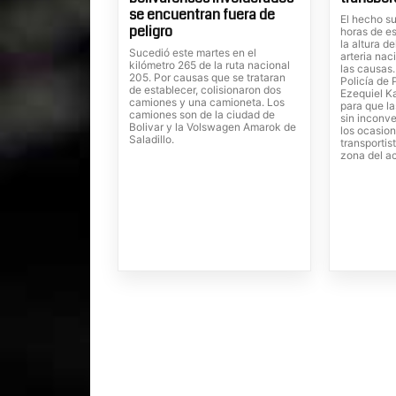
se encuentran fuera de
El hecho su
peligro
horas de es
la altura d
Sucedió este martes en el
arteria nac
kilómetro 265 de la ruta nacional
las causas
205. Por causas que se trataran
Policía de 
de establecer, colisionaron dos
Ezequiel Ka
camiones y una camioneta. Los
para que la
camiones son de la ciudad de
sin inconve
Bolivar y la Volswagen Amarok de
los ocasion
Saladillo.
transportis
zona del a