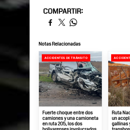
COMPARTIR:
Notas Relacionadas
ACCIDENTES DE TRÁNSITO
ACCIDENT
Fuerte choque entre dos
Ruta Nac
camiones y una camioneta
un acopl
en ruta 205, los dos
gallinas
bolivarenses involucrados
transbor