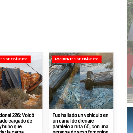
ES DE TRÁNSITO
ACCIDENTES DE TRÁNSITO
ional 226: Volcó
Fue hallado un vehículo en
ado cargado de
un canal de drenaje
 y hubo que
paralelo a ruta 65, con una
dar la carga
persona de sexo femenino