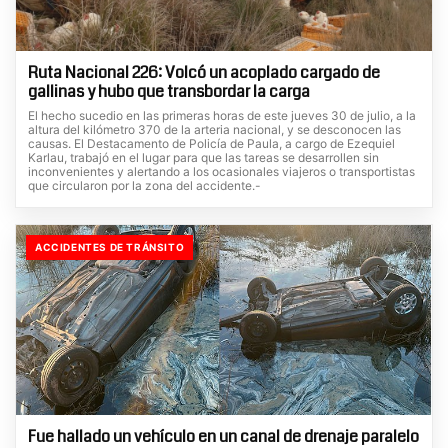
Ruta Nacional 226: Volcó un acoplado cargado de
gallinas y hubo que transbordar la carga
El hecho sucedio en las primeras horas de este jueves 30 de julio, a la
altura del kilómetro 370 de la arteria nacional, y se desconocen las
causas. El Destacamento de Policía de Paula, a cargo de Ezequiel
Karlau, trabajó en el lugar para que las tareas se desarrollen sin
inconvenientes y alertando a los ocasionales viajeros o transportistas
que circularon por la zona del accidente.-
ACCIDENTES DE TRÁNSITO
Fue hallado un vehículo en un canal de drenaje paralelo