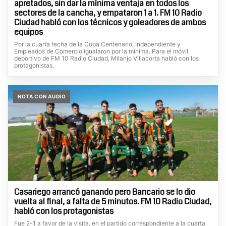
apretados, sin dar la mínima ventaja en todos los
sectores de la cancha, y empataron 1 a 1. FM 10 Radio
Ciudad habló con los técnicos y goleadores de ambos
equipos
Por la cuarta fecha de la Copa Centenario, Independiente y
Empleados de Comercio igualaron por la mínima. Para el móvil
deportivo de FM 10 Radio Ciudad, Milanjo Villacorta habló con los
protagonistas.
NOTA CON AUDIO
Casariego arrancó ganando pero Bancario se lo dio
vuelta al final, a falta de 5 minutos. FM 10 Radio Ciudad,
habló con los protagonistas
Fue 2-1 a favor de la visita, en el partido correspondiente a la cuarta