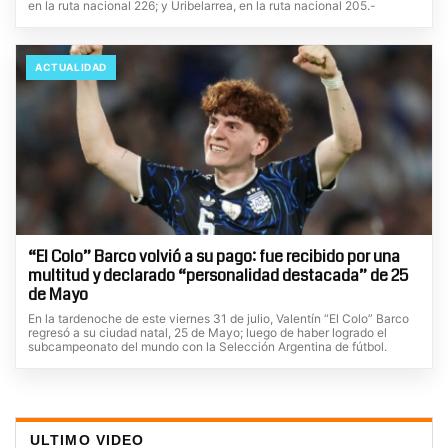
en la ruta nacional 226; y Uribelarrea, en la ruta nacional 205.-
ACTUALIDAD
“El Colo” Barco volvió a su pago: fue recibido por una
multitud y declarado “personalidad destacada” de 25
de Mayo
En la tardenoche de este viernes 31 de julio, Valentín “El Colo” Barco
regresó a su ciudad natal, 25 de Mayo; luego de haber logrado el
subcampeonato del mundo con la Selección Argentina de fútbol.
ULTIMO VIDEO