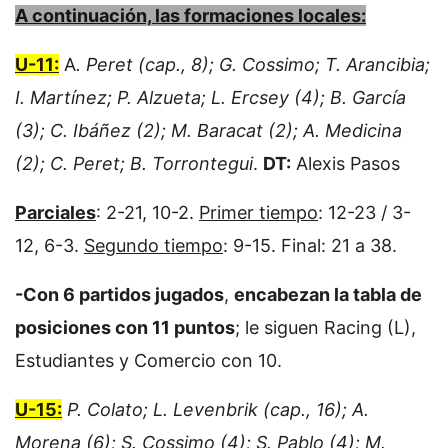
A continuación, las formaciones locales:
U-11:
A
. Peret (cap., 8); G. Cossimo; T. Arancibia;
I. Martínez; P. Alzueta; L. Ercsey (4); B. García
(3); C. Ibáñez (2); M. Baracat (2); A. Medicina
(2); C. Peret; B. Torrontegui
.
DT:
Alexis Pasos
Parciales
: 2-21, 10-2.
Primer tiempo
: 12-23 / 3-
12, 6-3.
Segundo tiempo
: 9-15. Final: 21 a 38.
-Con 6 partidos jugados
,
encabezan la tabla de
posiciones con 11 puntos
; le siguen Racing (L),
Estudiantes y Comercio con 10.
U-15:
P. Colato; L. Levenbrik (cap., 16); A.
Morena (6); S. Cossimo (4); S. Pablo (4); M.