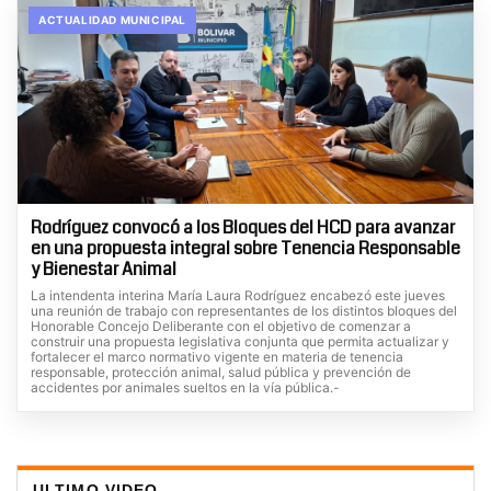
ACTUALIDAD MUNICIPAL
Rodríguez convocó a los Bloques del HCD para avanzar
en una propuesta integral sobre Tenencia Responsable
y Bienestar Animal
La intendenta interina María Laura Rodríguez encabezó este jueves
una reunión de trabajo con representantes de los distintos bloques del
Honorable Concejo Deliberante con el objetivo de comenzar a
construir una propuesta legislativa conjunta que permita actualizar y
fortalecer el marco normativo vigente en materia de tenencia
responsable, protección animal, salud pública y prevención de
accidentes por animales sueltos en la vía pública.-
ULTIMO VIDEO