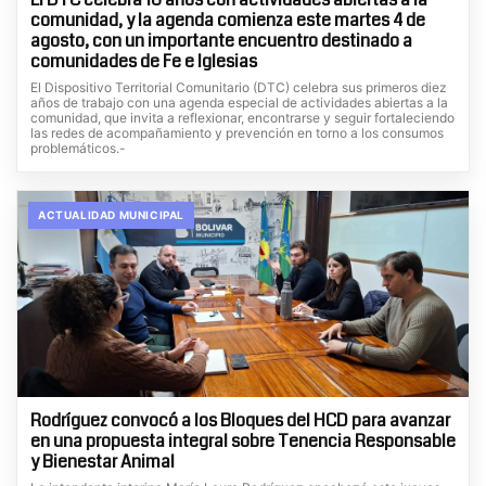
comunidad, y la agenda comienza este martes 4 de
agosto, con un importante encuentro destinado a
comunidades de Fe e Iglesias
El Dispositivo Territorial Comunitario (DTC) celebra sus primeros diez
años de trabajo con una agenda especial de actividades abiertas a la
comunidad, que invita a reflexionar, encontrarse y seguir fortaleciendo
las redes de acompañamiento y prevención en torno a los consumos
problemáticos.-
ACTUALIDAD MUNICIPAL
Rodríguez convocó a los Bloques del HCD para avanzar
en una propuesta integral sobre Tenencia Responsable
y Bienestar Animal