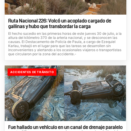
Ruta Nacional 226: Volcó un acoplado cargado de
gallinas y hubo que transbordar la carga
El hecho sucedio en las primeras horas de este jueves 30 de julio, a la
altura del kilómetro 370 de la arteria nacional, y se desconocen las
causas. El Destacamento de Policía de Paula, a cargo de Ezequiel
Karlau, trabajó en el lugar para que las tareas se desarrollen sin
inconvenientes y alertando a los ocasionales viajeros o transportistas
que circularon por la zona del accidente.-
ACCIDENTES DE TRÁNSITO
Fue hallado un vehículo en un canal de drenaje paralelo