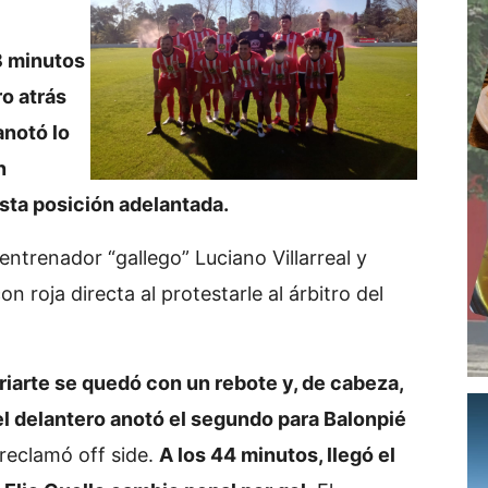
8 minutos
ro atrás
anotó lo
n
sta posición adelantada.
entrenador “gallego” Luciano Villarreal y
 roja directa al protestarle al árbitro del
riarte se quedó con un rebote y, de cabeza,
el delantero anotó el segundo para Balonpié
reclamó off side.
A los 44 minutos, llegó el