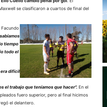
 Elio Cuello cambio penal por gol
. El
axwell se clasificaron a cuartos de final del
é, Facundo
, sabíamos
do tiempo
io todo el
ra difícil
os el trabajo que teníamos que hacer".
En el
leados fuero superior, pero al final hicimos
regó el delantero.