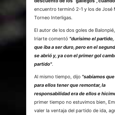
descuento de los “gallegos”, cuando
encuentro terminó 2-1 y los de José M
Torneo Interligas.
El autor de los dos goles de Balonpi
Iriarte comentó
"durísimo el partido
que iba a ser duro, pero en el segun
se abrió y, ya con el primer gol camb
partido"
.
Al mismo tiempo, dijo
"sabíamos que e
para ellos tener que remontar, la
responsabilidad era de ellos e hicim
primer tiempo no estuvimos bien, Emp
valer la ventaja del partido de ida, ag