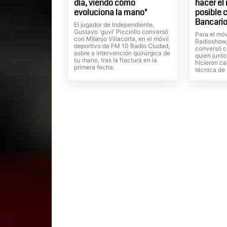
día, viendo cómo
hacer el
evoluciona la mano"
posible 
Bancario
El jugador de Independiente,
Gustavo 'guvi' Piccirillo conversó
Para el móv
con Milanjo Villacorta, en el móvil
Radioshow, 
deportivo de FM 10 Radio Ciudad,
conversó c
sobre a intervención quirúrgica de
quien junto
su mano, tras la fractura en la
hicieron ca
primera fecha.
técnica de