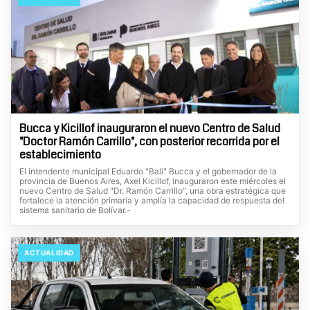
Bucca y Kicillof inauguraron el nuevo Centro de Salud
"Doctor Ramón Carrillo", con posterior recorrida por el
establecimiento
El intendente municipal Eduardo "Bali" Bucca y el gobernador de la
provincia de Buenos Aires, Axel Kicillof, inauguraron este miércoles el
nuevo Centro de Salud "Dr. Ramón Carrillo", una obra estratégica que
fortalece la atención primaria y amplía la capacidad de respuesta del
sistema sanitario de Bolívar.-
ACTUALIDAD