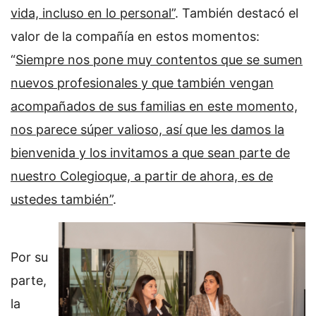
vida, incluso en lo personal”
. También destacó el
valor de la compañía en estos momentos:
“
Siempre nos pone muy contentos que se sumen
nuevos profesionales y que también vengan
acompañados de sus familias en este momento,
nos parece súper valioso, así que les damos la
bienvenida y los invitamos a que sean parte de
nuestro Colegioque, a partir de ahora, es de
ustedes también”
.
Por su
parte,
la