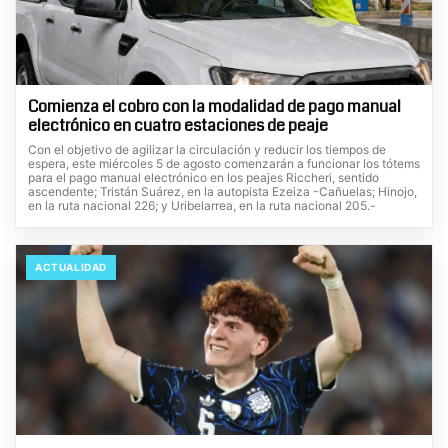
Comienza el cobro con la modalidad de pago manual
electrónico en cuatro estaciones de peaje
Con el objetivo de agilizar la circulación y reducir los tiempos de
espera, este miércoles 5 de agosto comenzarán a funcionar los tótems
para el pago manual electrónico en los peajes Riccheri, sentido
ascendente; Tristán Suárez, en la autopista Ezeiza -Cañuelas; Hinojo,
en la ruta nacional 226; y Uribelarrea, en la ruta nacional 205.-
ACTUALIDAD