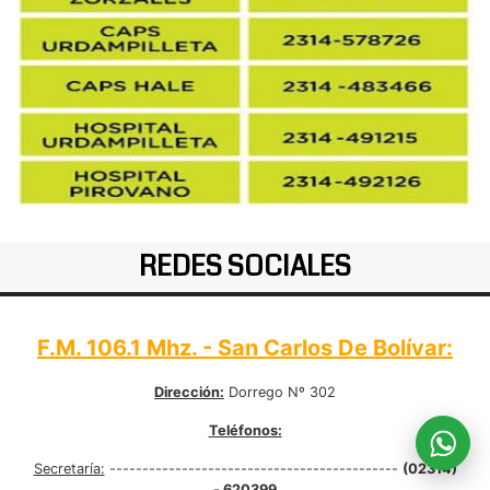
REDES SOCIALES
F.M. 106.1 Mhz. - San Carlos De Bolívar:
Dirección:
Dorrego Nº 302
Teléfonos:
Secretaría:
--------------------------------------------
(02314)
- 620399